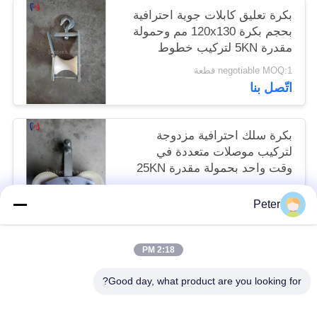
بكرة تعليق كابلات جوية احترافية
بحجم بكرة 120x130 مم وحمولة
مقدرة 5KN لتركيب خطوط
الطاقة العلوية
negotiable MOQ:1 قطعة
اتّصل بنا
بكرة سلك احترافية مزدوجة
لتركيب موصلات متعددة في
وقت واحد بحمولة مقدرة 25KN
وبكرات مصممة بدقة
negotiable MOQ:1 قطعة
Peter
اتّصل بنا
2:18 PM
فئات شعبية
جميع
Good day, what product are you looking for?
موصل التوتير كتل
أدوات التوتير الموصل