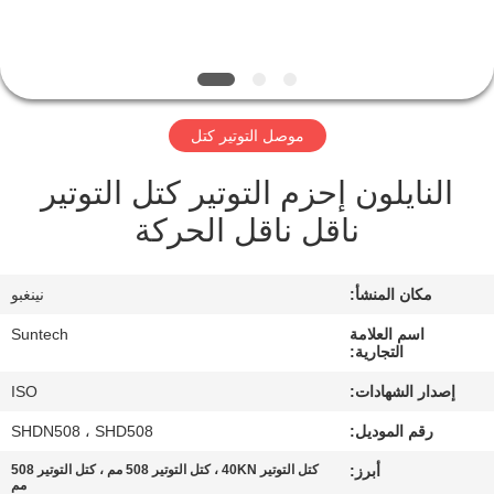
الجودة
أخبار
موصل التوتير كتل
اطلب
النايلون إحزم التوتير كتل التوتير
اقتباس
ناقل ناقل الحركة
خريطة
مكان المنشأ:
نينغبو
الموقع
اسم العلامة
Suntech
التجارية:
سياسة
إصدار الشهادات:
ISO
الخصوصية
رقم الموديل:
SHDN508 ، SHD508
أبرز:
كتل التوتير 40KN ، كتل التوتير 508 مم ، كتل التوتير 508
مم