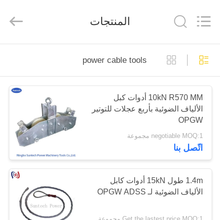
Suntech
Power
Machinery
المنتجات
Tools
Co.,Ltd..
All
Rights
Reserved.
المنزل
power cable tools
المنتجات
10kN R570 MM أدوات كبل
الألياف الضوئية بأربع عجلات للتوتير
حولنا
OPGW
negotiable MOQ:1 مجموعة
جولة
اتّصل بنا
في
المصنع
1.4m طول 15kN أدوات كابل
الألياف الضوئية لـ OPGW ADSS
مراقبة
Get the lastest price MOQ:1 مجموعة