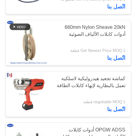
الجودة
اتّصل بنا
أخبار
660mm Nylon Sheave 20kN
أدوات كابلات الألياف الضوئية
اطلب
Get Newest Price MOQ:1 قطعة
اقتباس
اتّصل بنا
خريطة
كماشة تجعيد هيدروليكية لاسلكية
الموقع
تعمل بالبطارية لإنهاء كابلات الطاقة
سياسة
negotiable MOQ:1 قطعة
اتّصل بنا
الخصوصية
OPGW ADSS أدوات كابلات