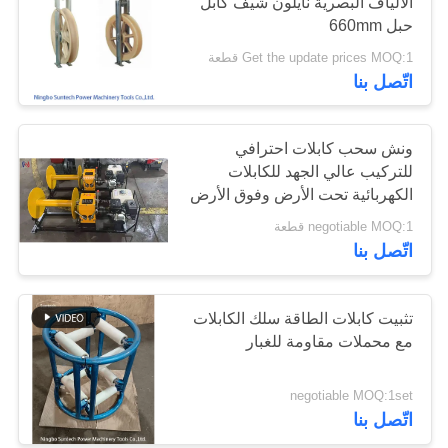
الألياف البصرية نايلون شيف كابل
حبل 660mm
Get the update prices MOQ:1 قطعة
اتّصل بنا
ونش سحب كابلات احترافي
للتركيب عالي الجهد للكابلات
الكهربائية تحت الأرض وفوق الأرض
بقوة سحب 3-5 طن
negotiable MOQ:1 قطعة
اتّصل بنا
تثبيت كابلات الطاقة سلك الكابلات
مع محملات مقاومة للغبار
negotiable MOQ:1set
اتّصل بنا