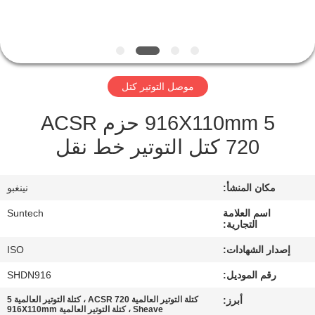
الجودة
أخبار
موصل التوتير كتل
اطلب
916X110mm 5 حزم ACSR
اقتباس
720 كتل التوتير خط نقل
خريطة
مكان المنشأ:
نينغبو
الموقع
اسم العلامة
Suntech
التجارية:
سياسة
إصدار الشهادات:
ISO
الخصوصية
رقم الموديل:
SHDN916
أبرز:
كتلة التوتير العالمية ACSR 720 ، كتلة التوتير العالمية 5
Sheave ، كتلة التوتير العالمية 916X110mm