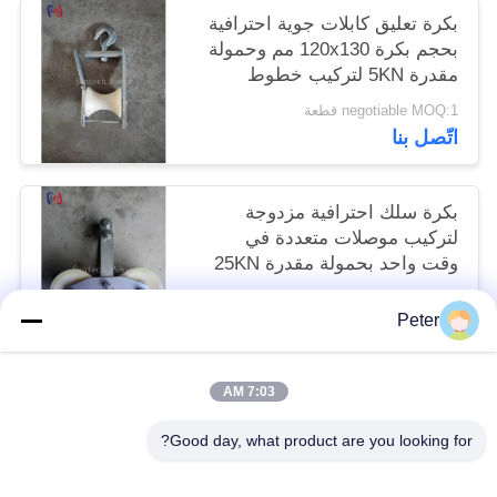
بكرة تعليق كابلات جوية احترافية
بحجم بكرة 120x130 مم وحمولة
مقدرة 5KN لتركيب خطوط
الطاقة العلوية
negotiable MOQ:1 قطعة
اتّصل بنا
بكرة سلك احترافية مزدوجة
لتركيب موصلات متعددة في
وقت واحد بحمولة مقدرة 25KN
وبكرات مصممة بدقة
negotiable MOQ:1 قطعة
Peter
اتّصل بنا
7:03 AM
فئات شعبية
جميع
Good day, what product are you looking for?
موصل التوتير كتل
أدوات التوتير الموصل