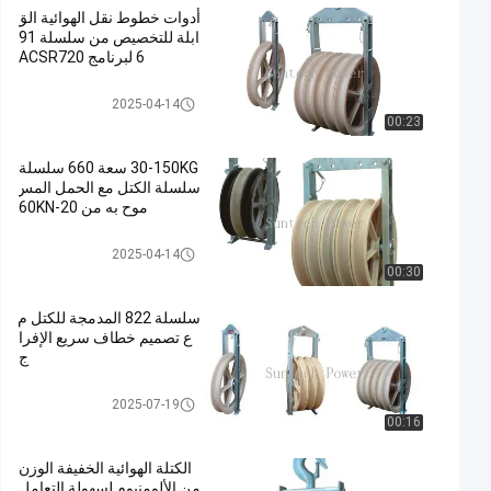
أدوات خطوط نقل الهوائية الق
ابلة للتخصيص من سلسلة 91
6 لبرنامج ACSR720
موصل التوتير كتل
2025-04-14
00:23
30-150KG سعة 660 سلسلة
سلسلة الكتل مع الحمل المس
موح به من 20-60KN
موصل التوتير كتل
2025-04-14
00:30
سلسلة 822 المدمجة للكتل م
ع تصميم خطاف سريع الإفرا
ج
موصل التوتير كتل
2025-07-19
00:16
الكتلة الهوائية الخفيفة الوزن
من الألومنيوم لسهولة التعامل