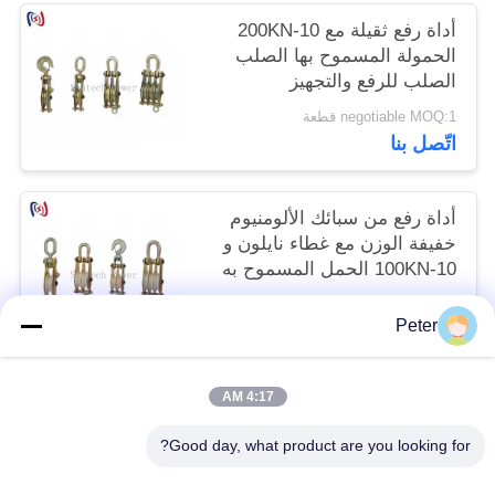
أداة رفع ثقيلة مع 10-200KN
الحمولة المسموح بها الصلب
الصلب للرفع والتجهيز
negotiable MOQ:1 قطعة
اتّصل بنا
أداة رفع من سبائك الألومنيوم
خفيفة الوزن مع غطاء نايلون و
10-100KN الحمل المسموح به
للعمل الكهربائي العلوي
negotiable MOQ:1 قطعة
Peter
اتّصل بنا
4:17 AM
فئات شعبية
جميع
Good day, what product are you looking for?
موصل التوتير كتل
أدوات التوتير الموصل