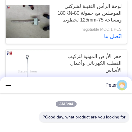
لوحة الرأس الثقيلة لشركتي
الموصلين مع حمولة 80-180KN
ومساحة 75-125mm لخطوط
نقل الجهد العالي
negotiable MOQ:1 PCS
اتّصل بنا
حفر الأرض المهنية لتركيب
القطب الكهربائي وأعمال
الأساس
negotiable MOQ:1 أجهزة كمبيوتر
Peter
اتّصل بنا
3:04 AM
فئات شعبية
جميع
Good day, what product are you looking for?
موصل التوتير كتل
أدوات التوتير الموصل