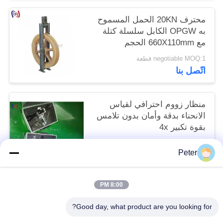
محترف 20KN الحمل المسموح
به OPGW الكابل سلسلة كتلة
مع 660X110mm الحجم
والملصق غير المعدني لثبيت
negotiable MOQ:1 قطعة
سلك الأرض الألياف الضوئية آمنة
اتّصل بنا
منظار زووم احترافي لقياس
الانحناء بدقة وأمان بدون تلامس
بقوة تكبير 4x
negotiable MOQ:1 قطعة
Peter
اتّصل بنا
8:00 PM
فئات شعبية
جميع
Good day, what product are you looking for?