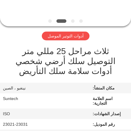
الجودة
أخبار
أدوات التوتير الموصل
اطلب
ثلاث مراحل 25 مللي متر
اقتباس
التوصيل سلك أرضي شخصي
خريطة
أدوات سلامة سلك التأريض
الموقع
مكان المنشأ:
نينغبو ، الصين
سياسة
اسم العلامة
Suntech
التجارية:
الخصوصية
إصدار الشهادات:
ISO
رقم الموديل:
23021-23031