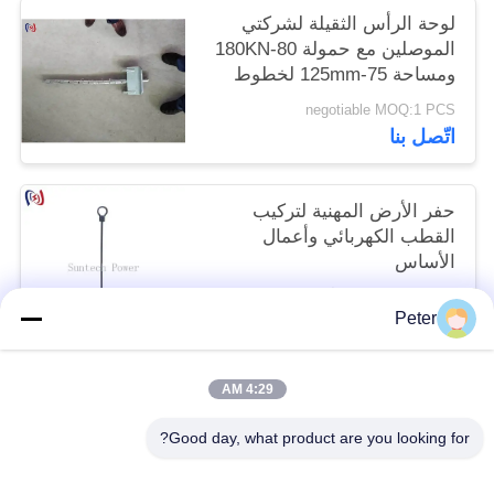
لوحة الرأس الثقيلة لشركتي
الموصلين مع حمولة 80-180KN
ومساحة 75-125mm لخطوط
نقل الجهد العالي
negotiable MOQ:1 PCS
اتّصل بنا
حفر الأرض المهنية لتركيب
القطب الكهربائي وأعمال
الأساس
negotiable MOQ:1 أجهزة كمبيوتر
Peter
اتّصل بنا
4:29 AM
فئات شعبية
جميع
Good day, what product are you looking for?
موصل التوتير كتل
أدوات التوتير الموصل