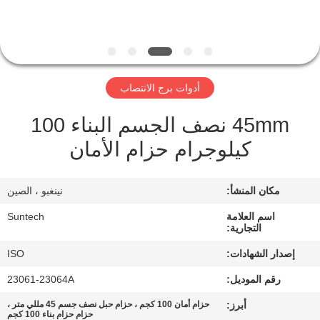
الجودة
أخبار
أدوات برج الانتصاب
اطلب
45mm نصف الجسم البناء 100
اقتباس
كيلوجرام حزام الأمان
خريطة
مكان المنشأ:
نينغبو ، الصين
الموقع
اسم العلامة
Suntech
التجارية:
سياسة
إصدار الشهادات:
ISO
الخصوصية
رقم الموديل:
23061-23064A
أبرز:
حزام أمان 100 كجم ، حزام حبل نصف جسم 45 مللي متر ،
حزام حزام بناء 100 كجم