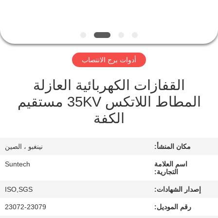
الجودة
أخبار
أدوات برج الانتصاب
اطلب
القفازات الكهربائية العازلة
اقتباس
المطاط اللاتكس 35KV مستقيم
خريطة
الكفة
الموقع
مكان المنشأ:
نينغبو ، الصين
سياسة
اسم العلامة
Suntech
التجارية:
الخصوصية
إصدار الشهادات:
ISO,SGS
رقم الموديل:
23072-23079