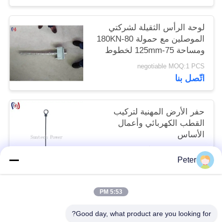
لوحة الرأس الثقيلة لشركتي
الموصلين مع حمولة 80-180KN
ومساحة 75-125mm لخطوط
نقل الجهد العالي
negotiable MOQ:1 PCS
اتّصل بنا
حفر الأرض المهنية لتركيب
القطب الكهربائي وأعمال
الأساس
negotiable MOQ:1 أجهزة كمبيوتر
Peter
اتّصل بنا
5:53 PM
فئات شعبية
جميع
Good day, what product are you looking for?