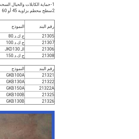
1-حماية الكابلات والحبال السحب في رأس فتحة الأنبوب.
2سطح محطم بزاوية 45 أو 60
رقم البند
النموذج
21305
ج.ك.د.80
21307
ج.ك.د.100
21306
الـ JKD130
21308
ج.ك.د.150
رقم البند
النموذج
GKB100A
21321
GKB130A
21322
GKB150A
21322A
GKB100B
21325
GKB130B
21326