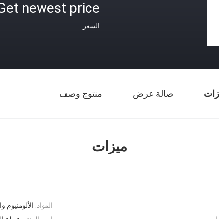
Get newest price
السعر
زات
صالة عرض
منتوج وصف
ميزات
المواد:
الألومنيوم و
اسم المنتج:
عجلة ال