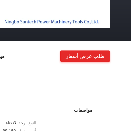
طلب عرض أسعار
مي
مواصفات
النوع:
لوحة الانحناء
أقصى قطر:
80-150 ملم