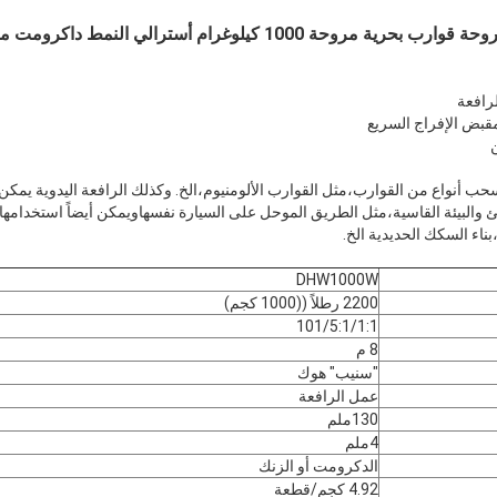
رافعة
مقبض الإفراج السريع
حب أنواع من القوارب،مثل القوارب الألومنيوم،الخ. وكذلك الرافعة اليدوية يمكن
 والبيئة القاسية،مثل الطريق الموحل على السيارة نفسهاويمكن أيضاً استخدامه
ناء السكك الحديدية الخ.
DHW1000W
2200 رطلاً ((1000 كجم)
101/5:1/1:1
8 م
"سنيب" هوك
عمل الرافعة
130ملم
4ملم
الدكرومت أو الزنك
4.92 كجم/قطعة