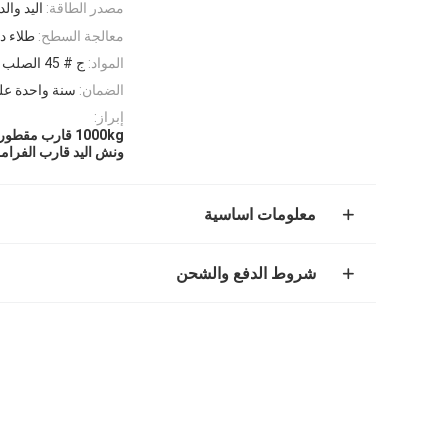
مصدر الطاقة:
اليد والد
معالجة السطح:
طلاء د
المواد:
ج # 45 الصلب
الضمان:
سنة واحدة عل
إبراز:
1000kg قارب مقطورة ونش اليد
ونش اليد قارب الفرامل
معلومات اساسية
شروط الدفع والشحن