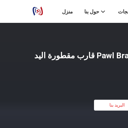
تجات
حول بنا
منزل
Pawl Brake 3 Speed ​​1000kg قارب مقطورة اليد
البريد بنا