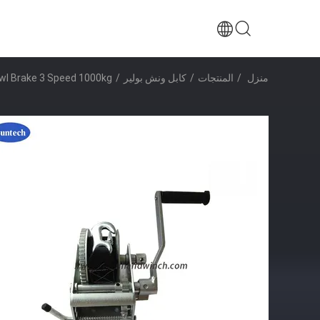
منزل
/
المنتجات
/
كابل ونش بولير
/
Pawl Brake 3 Speed ​​1000kg قارب مقطورة الي