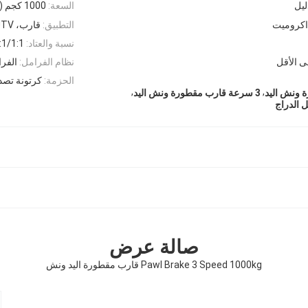
ليل
السعة:
1000 كجم (2200 رطل)
اكروميت
التطبيق:
قارب، ATV / UTV، السيارات
نسبة والعتاد:
:1/1:1
ى الأقل
نظام الفرامل:
الفرا
الحزمة:
كرتونة تصدي
,
,
3 سرعة قارب مقطورة ونش اليد
 الدراج
صالة عرض
Pawl Brake 3 Speed ​​1000kg قارب مقطورة اليد ونش