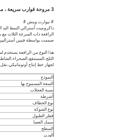
3 مروحة قوارب سريعة ، مروحة قوارب بحرية مروحة 1000 كيلوغرام أسترالي النمط داكرومت مروحة يدوية
# نيوارت وينش #
داكروميت أسترالي النمط اليد ال
الرافعة ذات السرعة الثلاث مع 
صممت بواسطة فنيين أستراليين
هذا النوع من الرافعة يستخدم لس
الثلج،المستنقع،الصحراء،الشاطئ
لجهاز خط إنتاج أوتوماتيكي،نقل،ب
النموذج
السعة المسموح بها
نسبة العجلات
أشرطة
نوع الخطاف
نوع الشوكة
قطر الطبول
سمك العصا
السطح
الوزن