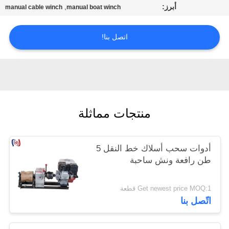
أبرز:
,
manual cable winch
manual boat winch
اتصل بنا!
منتجات مماثلة
أدوات سحب أسلاك خط النقل 5
طن رافعة ونش ساحبة
Get newest price MOQ:1 قطعة
اتّصل بنا