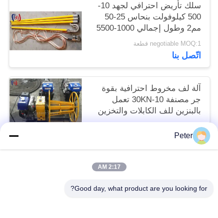
سلك تأريض احترافي لجهد 10-
500 كيلوفولت بنحاس 25-50
مم2 وطول إجمالي 1000-5500
مم للتأريض الكهربائي الآمن
negotiable MOQ:1 قطعة
اتّصل بنا
آلة لف مخروط احترافية بقوة
جر مصنفة 10-30KN تعمل
بالبنزين للف الكابلات والتخزين
بكفاءة
negotiable MOQ:1 قطعة
Peter
اتّصل بنا
2:17 AM
فئات شعبية
جميع
Good day, what product are you looking for?
موصل التوتير كتل
أدوات التوتير الموصل