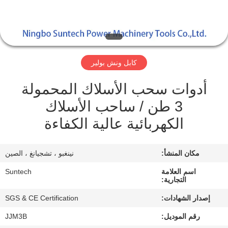
الجودة
أخبار
كابل ونش بولير
اطلب
أدوات سحب الأسلاك المحمولة
اقتباس
3 طن / ساحب الأسلاك
خريطة
الكهربائية عالية الكفاءة
الموقع
مكان المنشأ:
نينغبو ، تشجيانغ ، الصين
سياسة
اسم العلامة
Suntech
التجارية:
الخصوصية
إصدار الشهادات:
SGS & CE Certification
رقم الموديل:
JJM3B