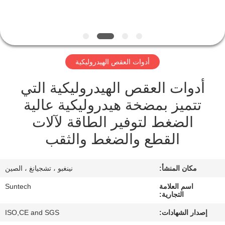
الجودة
أخبار
أدوات العقص الهيدروليكية
اطلب
أدوات العقص الهيدروليكية التي
اقتباس
تتميز بمضخة هيدروليكية عالية
خريطة
الضغط لتوفير الطاقة لآلات
الموقع
القطع والضغط والثقب
سياسة
مكان المنشأ:
نينغبو ، تشجيانغ ، الصين
الخصوصية
اسم العلامة
Suntech
التجارية:
إصدار الشهادات:
ISO,CE and SGS